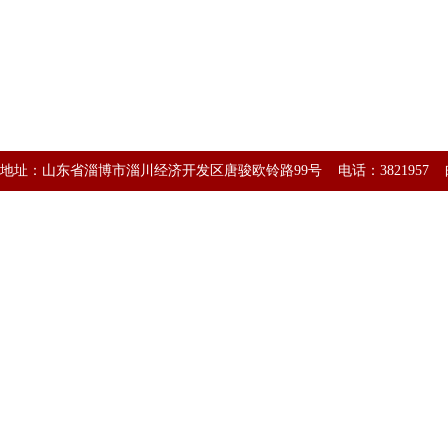
地址：山东省淄博市淄川经济开发区唐骏欧铃路99号 电话：3821957 邮编