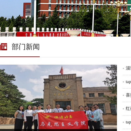
部门新闻
淄
t
喜
红
t