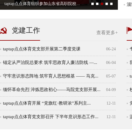
taptap点点体育组织参加山东省高职院校...
淄博师专参与承办山东高校思想政治理论...
淄
党建工作
查看更多+
taptap点点体育党支部开展第二季度党课
06-24
锚定从严治院总要求 筑牢思政育人廉洁防线 —...
06-04
守牢意识形态阵地 筑牢育人思想根基 —— 马克...
05-07
缅怀革命先烈 淬炼思政初心——马院党支部开展...
04-09
taptap点点体育开展 “党旗红·教研浓”系列主...
12-11
taptap点点体育党支部召开 下半年意识形态工作...
12-11