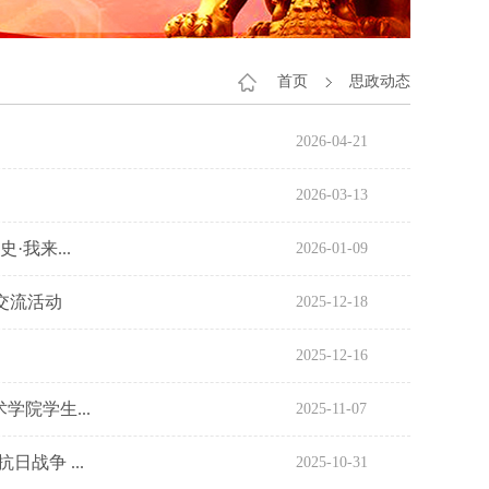
首页
思政动态
2026-04-21
2026-03-13
我来...
2026-01-09
交流活动
2025-12-18
2025-12-16
院学生...
2025-11-07
战争 ...
2025-10-31