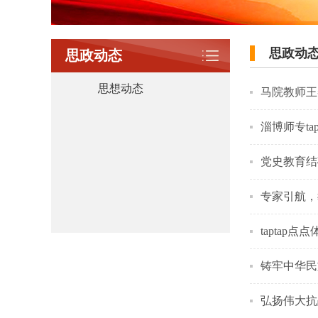
思政动
思政动态
思想动态
马院教师王
淄博师专ta
党史教育结硕
专家引航，
tapta
铸牢中华民
弘扬伟大抗战