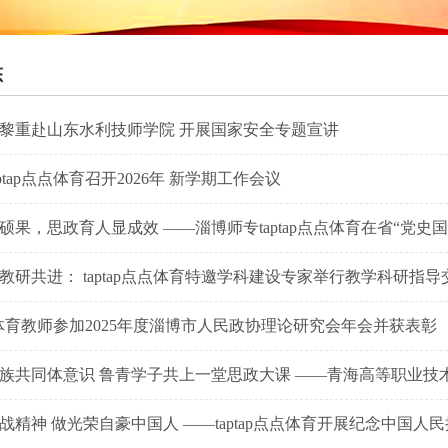
态
黎重赴山东水利技师学院 开展国家安全专题宣讲
ptap点点体育召开2026年 新学期工作会议
果，思政育人显成效 ——淄博师专taptap点点体育在省“党史国史·
教研共进： taptap点点体育特邀学科建设专家举行教学科研指导
p点点体育教师参加2025年度淄博市人民政协理论研究会年会并获表彰
族共同体意识 鲁青学子共上一堂思政大课 ——青海高等职业技术学
精神 做光荣自豪中国人 ——taptap点点体育开展纪念中国人民抗日