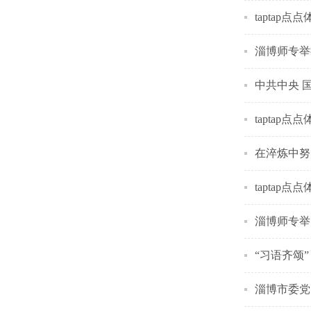
taptap
淄博师专举
中共中央 
taptap
在淬炼中努
taptap
淄博师专举
“习语齐颂
淄博市委党