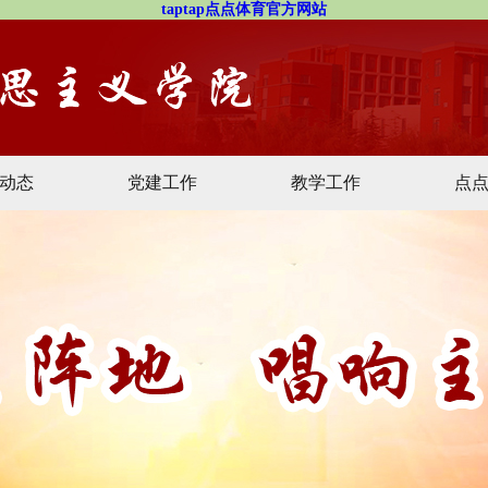
taptap点点体育官方网站
动态
党建工作
教学工作
点