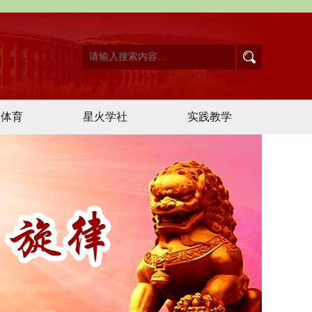
点体育
星火学社
实践教学