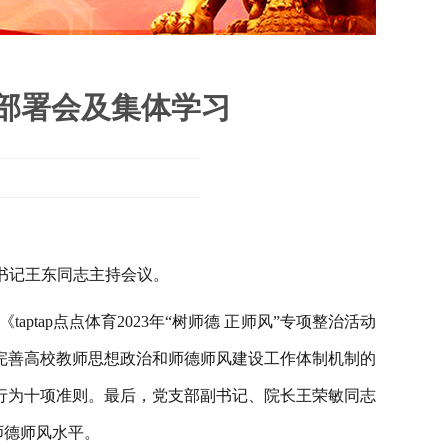
活动部署会及集体学习
书记王东同志主持
会议。
taptap点点体育
2023年“树师德 正师风”专项整治活动
完善高校教师思想政治和师德师风建设工作体制机制的
行为十项准则。
最后，党支部副书记、院长王荣敏同志
师德师风水平
。