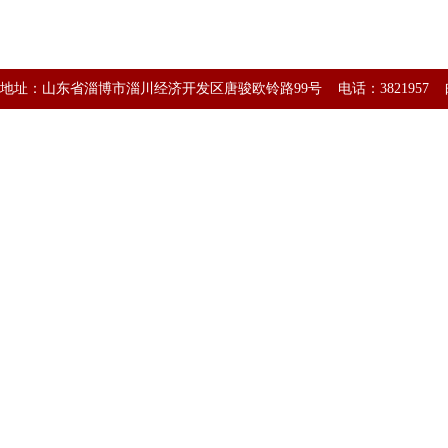
地址：山东省淄博市淄川经济开发区唐骏欧铃路99号 电话：3821957 邮编